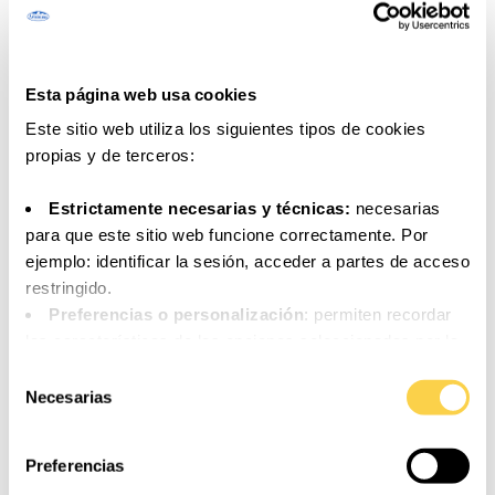
Esta página web usa cookies
Este sitio web utiliza los siguientes tipos de cookies
propias y de terceros:
Cupón Naturcol 1 brik
Cupón Especial sin
lactosa
Estrictamente necesarias y técnicas:
necesarias
para que este sitio web funcione correctamente. Por
y 40 puntos
y 0 puntos
ejemplo: identificar la sesión, acceder a partes de acceso
restringido.
Preferencias o personalización
: permiten recordar
¡LO QUIERO!
¡LO QUIERO!
las características de las opciones seleccionadas por la
persona usuaria (por ejemplo: configuración del idioma).
Selección
Análisis o medición
: para medir la actividad, usos y
Necesarias
de
accesos a los distintos contenidos y servicios
consentimiento
disponibles con el fin de introducir mejoras o nuevos
Preferencias
servicios.