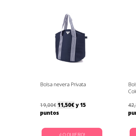
Bolsa nevera Privata
Bol
Co
11,50
€
y 15
19,00
€
42
puntos
pu
¡LO QUIERO!