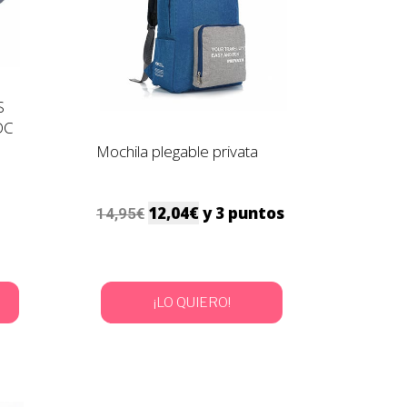
S
DC
Mochila plegable privata
12,04
€
y 3 puntos
14,95
€
¡LO QUIERO!