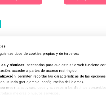
ies
siguientes tipos de cookies propias y de terceros:
ias y técnicas:
necesarias para que este sitio web funcione co
 sesión, acceder a partes de acceso restringido.
Tu
alización
: permiten recordar las características de las opciones
C
na usuaria (por ejemplo: configuración del idioma).
para medir la actividad, usos y accesos a los distintos contenido
ntroducir mejoras o nuevos servicios.
as para el correcto funcionamiento de algunos servicios y funcio
rivacidad
Términos y condiciones
Política de cookies
Conta