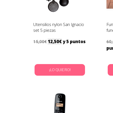
Utensilios nylon San Ignacio
Fun
set 5 piezas
fun
12,50
€
y 5 puntos
15,00
€
60
pu
¡LO QUIERO!