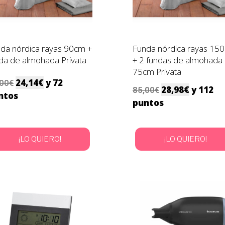
da nórdica rayas 90cm +
Funda nórdica rayas 15
da de almohada Privata
+ 2 fundas de almohada
75cm Privata
24,14
€
y 72
,00
€
28,98
€
y 112
85,00
€
ntos
puntos
¡LO QUIERO!
¡LO QUIERO!