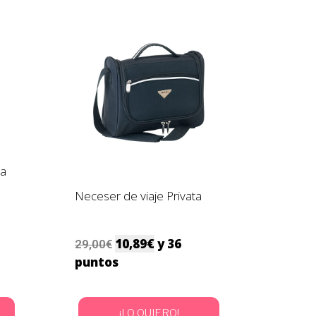
ña
Neceser de viaje Privata
10,89
€
y 36
29,00
€
puntos
¡LO QUIERO!