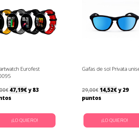
rtwatch Eurofest
Gafas de sol Privata unis
0095
47,19
€
y 83
14,52
€
y 29
,00
€
29,00
€
ntos
puntos
¡LO QUIERO!
¡LO QUIERO!