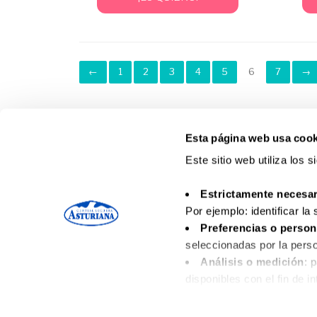
←
1
2
3
4
5
6
7
→
Esta página web usa cook
Este sitio web utiliza los 
Estrictamente necesar
Por ejemplo: identificar la
Preferencias o person
seleccionadas por la perso
Análisis o medición
: 
disponibles con el fin de i
Funcionales
: necesari
Aviso Legal
Política de p
disponibles.