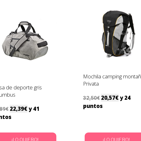
Mochila camping monta
Privata
sa de deporte gris
lumbus
20,57
€
y 24
32,50
€
puntos
22,39
€
y 41
,89
€
ntos
¡LO QUIERO!
¡LO QUIERO!