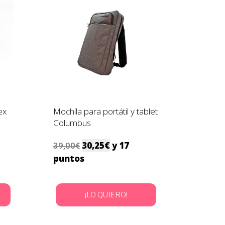
ex
Mochila para portátil y tablet
Columbus
30,25
€
y 17
39,00
€
puntos
¡LO QUIERO!