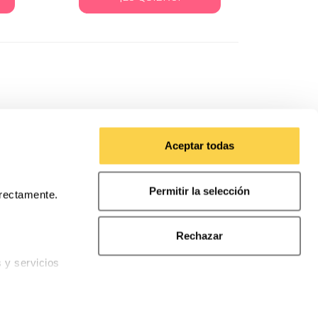
Aceptar todas
Permitir la selección
rrectamente.
 consulta
ontacto
Rechazar
s y servicios
nalidades
cto
Preguntas frecuentes