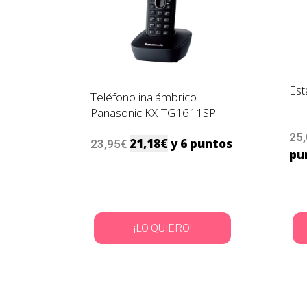
Est
Teléfono inalámbrico
Panasonic KX-TG1611SP
25
21,18
€
y 6 puntos
23,95
€
pu
¡LO QUIERO!