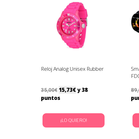
Reloj Analog Unisex Rubber
Sma
FD
15,73
€
y 38
35,00
€
89
puntos
pu
¡LO QUIERO!