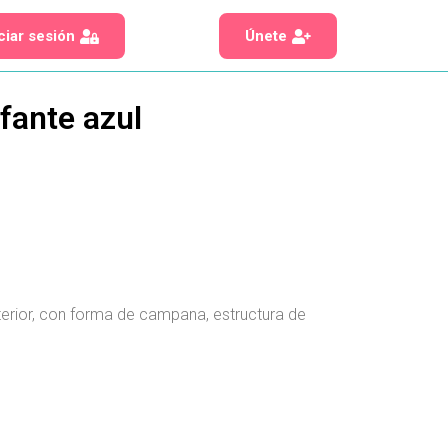
iciar sesión
Únete
efante azul
terior, con forma de campana, estructura de