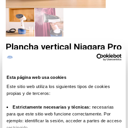
Plancha vertical Niagara Pro
PC1503
39,00
€
32,13
€
y 14 puntos
Esta página web usa cookies
Este sitio web utiliza los siguientes tipos de cookies
A partir de:
propias y de terceros:
La plancha vertical Niagara Pro plancha tus prendas sin
Estrictamente necesarias y técnicas:
necesarias
descolgarlas del armario, ideal para lucir una ropa siempre
para que este sitio web funcione correctamente. Por
perfecta y para cortinas. Higieniza las prendas y las deja
ejemplo: identificar la sesión, acceder a partes de acceso
listas en muy poco tiempo.
restringido.