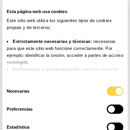
Esta página web usa cookies
Este sitio web utiliza los siguientes tipos de cookies
propias y de terceros:
Estrictamente necesarias y técnicas:
necesarias
para que este sitio web funcione correctamente. Por
ejemplo: identificar la sesión, acceder a partes de acceso
restringido.
Preferencias o personalización
: permiten recordar
las características de las opciones seleccionadas por la
persona usuaria (por ejemplo: configuración del idioma).
Selección
Análisis o medición
: para medir la actividad, usos y
Necesarias
de
accesos a los distintos contenidos y servicios
consentimiento
disponibles con el fin de introducir mejoras o nuevos
Preferencias
servicios.
Funcionales
: necesarias para el correcto
funcionamiento de algunos servicios y funcionalidades
Estadística