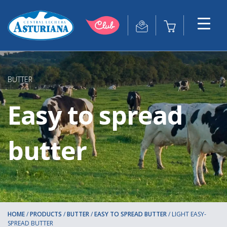
BUTTER
Easy to spread
butter
HOME
/
PRODUCTS
/
BUTTER
/
EASY TO SPREAD BUTTER
/
LIGHT EASY-
SPREAD BUTTER