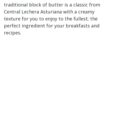
traditional block of butter is a classic from
Central Lechera Asturiana with a creamy
texture for you to enjoy to the fullest; the
perfect ingredient for your breakfasts and
recipes.
You will find it in the cold section of your
nearest supermarket or local shop, in a
convenient 1 kg format for easy storage. This
traditional block of butter is wrapped in
metallic paper, which helps to conserve and
protect it in the fridge. The packaging is
recyclable; place it in the blue container.