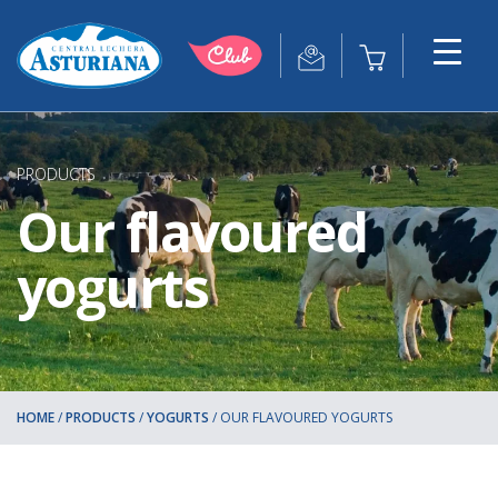
PRODUCTS
Our flavoured
yogurts
HOME
/
PRODUCTS
/
YOGURTS
/
OUR FLAVOURED YOGURTS