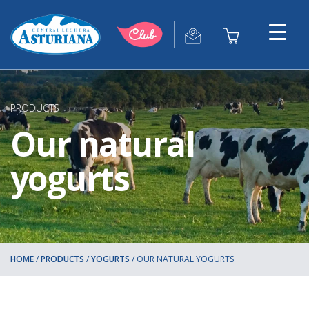
PRODUCTS
Our natural
yogurts
HOME
/
PRODUCTS
/
YOGURTS
/
OUR NATURAL YOGURTS