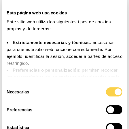
Esta página web usa cookies
Este sitio web utiliza los siguientes tipos de cookies
propias y de terceros:
Estrictamente necesarias y técnicas:
necesarias
para que este sitio web funcione correctamente. Por
ejemplo: identificar la sesión, acceder a partes de acceso
restringido.
Preferencias o personalización
: permiten recordar
las características de las opciones seleccionadas por la
persona usuaria (por ejemplo: configuración del idioma).
Selección
Análisis o medición
: para medir la actividad, usos y
Necesarias
de
Natural Yogurt 8-pack
accesos a los distintos contenidos y servicios
consentimiento
disponibles con el fin de introducir mejoras o nuevos
Preferencias
servicios.
Funcionales
: necesarias para el correcto
funcionamiento de algunos servicios y funcionalidades
Estadística