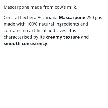
Mascarpone made from cow’s milk.
Central Lechera Asturiana
Mascarpone
250 g is
made with 100% natural ingredients and
contains no artificial additives. It is
characterised by its
creamy texture
and
smooth consistency
.
Its slightly sweet flavour makes it the perfect
companion for cooking, ensuring your desserts
and sauces are especially
delicious
.