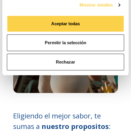
tuyos.
Mostrar detalles
Puede consultar la
Política de cookies
para más
información. Puede aceptar todas las cookies,
Aceptar todas
rechazarlas o configurarlas en el siguiente panel.
Permitir la selección
Rechazar
Eligiendo el mejor sabor, te
sumas a
nuestro propositos
: