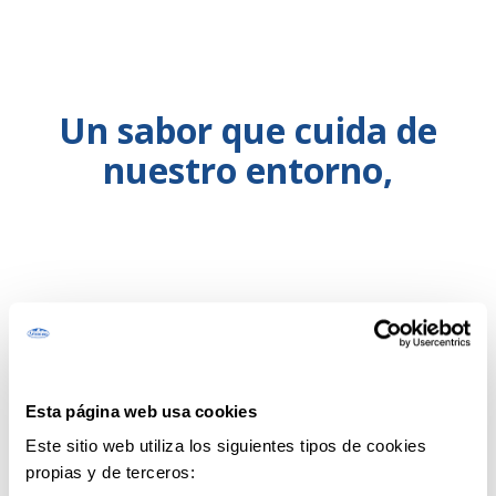
Un sabor que cuida de
nuestro entorno,
Elegir nuestra leche es
proteger nuestras
ganaderías
, integradas en el
Esta página web usa cookies
Este sitio web utiliza los siguientes tipos de cookies
paisaje natural de Asturias,
propias y de terceros:
contribuyendo a
mantener