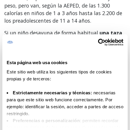
peso, pero van, según la AEPED, de las 1.300
calorías en niños de 1 a 3 años hasta las 2.200 de
los preadolescentes de 11 a 14 años.
Si un niño desayuna de forma habitual
una taza
de leche con cacao soluble, consume unas 194
calorías
. Si es con galletas, habría que sumar
entre 26 y 54 calorías por cada una, así que puede
superar fácilmente las 300 calorías con un
Esta página web usa cookies
desayuno poco equilibrado, de baja densidad
Este sitio web utiliza los siguientes tipos de cookies
nutricional y al que debería añadirse al menos
propias y de terceros:
una pieza de fruta.
Estrictamente necesarias y técnicas:
necesarias
¿Y qué hay de la merienda?
para que este sitio web funcione correctamente. Por
ejemplo: identificar la sesión, acceder a partes de acceso
La merienda no debería superar el 15% de la
restringido.
ingesta energética diaria. En una dieta de 1.500
Preferencias o personalización
: permiten recordar
calorías, equivaldría a 225 calorías. La merienda
las características de las opciones seleccionadas por la