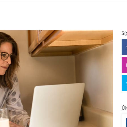
Sí
Úl