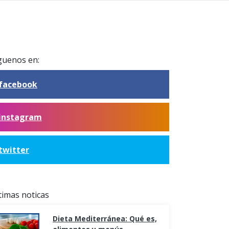
guenos en:
facebook
instagram
twitter
timas noticas
Dieta Mediterránea: Qué es,