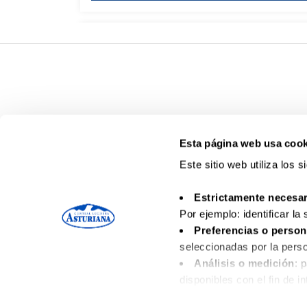
Esta página web usa cook
Este sitio web utiliza los 
Estrictamente necesar
Por ejemplo: identificar la
Preferencias o person
seleccionadas por la perso
Análisis o medición
: 
Contacto
Aviso leg
disponibles con el fin de i
Funcionales
: necesari