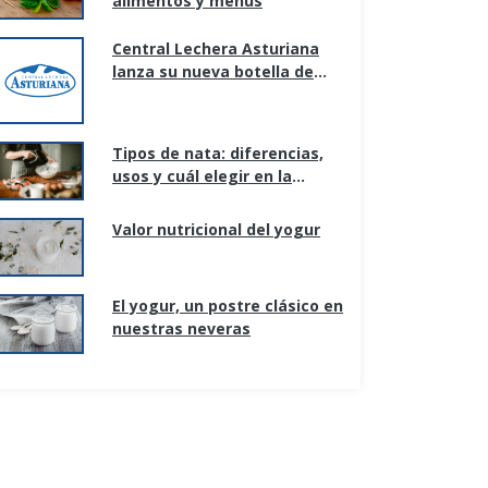
alimentos y menús
Central Lechera Asturiana
lanza su nueva botella de
litro, adaptada a los nuevos
hogares y formas de
consumo.
Tipos de nata: diferencias,
usos y cuál elegir en la
cocina
Valor nutricional del yogur
El yogur, un postre clásico en
nuestras neveras