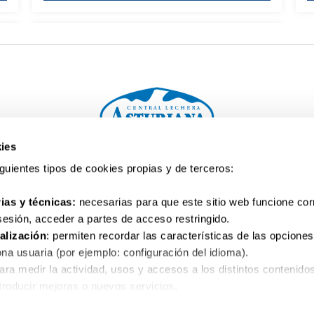
y formas de consumo.
ies
Tu consulta. Te escuchamos
siguientes tipos de cookies propias y de terceros:
900 10 10 32
ias y técnicas:
necesarias para que este sitio web funcione co
 sesión, acceder a partes de acceso restringido.
alización
: permiten recordar las características de las opciones
na usuaria (por ejemplo: configuración del idioma).
para medir la actividad, usos y accesos a los distintos contenido
al
Política de privacidad
Política de cookies
Co
ntroducir mejoras o nuevos servicios.
as para el correcto funcionamiento de algunos servicios y funcio