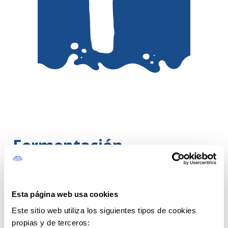
Fermentación
La fermentación es un proceso metabólico en
el que microorganismos como bacterias,
levaduras o mohos transforman los azúcares
Esta página web usa cookies
de los alimentos en sustancias más simples
Este sitio web utiliza los siguientes tipos de cookies
(como ácidos orgánicos, gases o alcohol),
propias y de terceros: