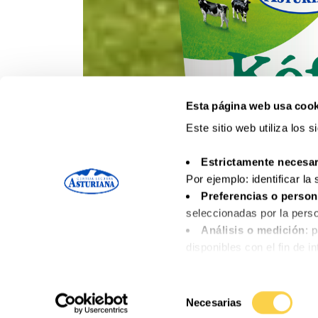
Esta página web usa cook
Este sitio web utiliza los 
Estrictamente necesar
Por ejemplo: identificar la
Preferencias o person
seleccionadas por la perso
Análisis o medición
: 
disponibles con el fin de i
Funcionales
: necesari
disponibles.
Selección
Comportamentales
: a
Necesarias
de
para ofrecer servicios e 