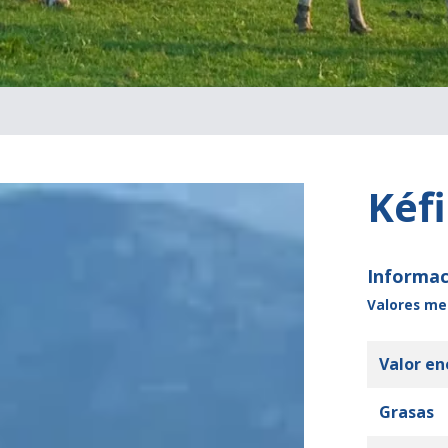
Kéfi
Informac
Valores med
Valor en
Grasas