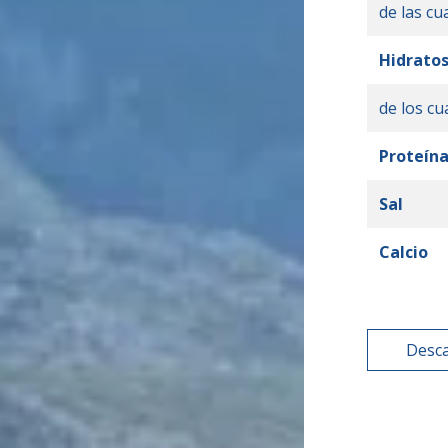
de las cu
Hidratos
de los cu
Proteín
Sal
Calcio
Desca