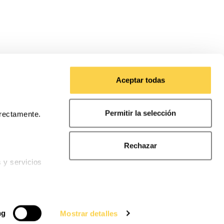
Aceptar todas
Permitir la selección
rrectamente.
Rechazar
s y servicios
nalidades
il específico
ng
Mostrar detalles