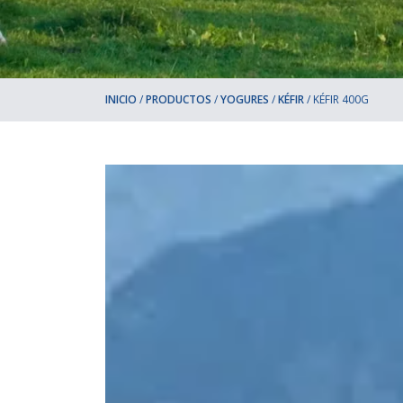
INICIO
/
PRODUCTOS
/
YOGURES
/
KÉFIR
/
KÉFIR 400G