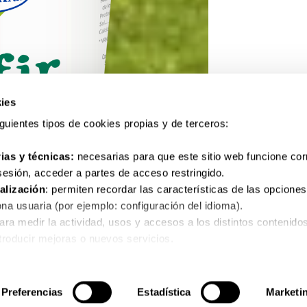
ies
siguientes tipos de cookies propias y de terceros:
ias y técnicas:
necesarias para que este sitio web funcione co
 sesión, acceder a partes de acceso restringido.
alización
: permiten recordar las características de las opciones
na usuaria (por ejemplo: configuración del idioma).
para medir la actividad, usos y accesos a los distintos contenido
ntroducir mejoras o nuevos servicios.
as para el correcto funcionamiento de algunos servicios y funcio
nalizan los hábitos de navegación con el fin de desarrollar un perf
Preferencias
Estadística
Marketi
informaciones personalizadas en función del mismo.