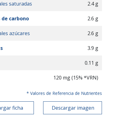
ales saturadas
2.4 g
 de carbono
2.6 g
ales azúcares
2.6 g
as
3.9 g
0.11 g
120 mg (15% *VRN)
* Valores de Referencia de Nutrientes
rgar ficha
Descargar imagen