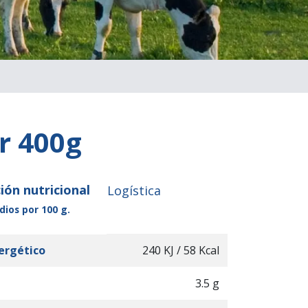
r 400g
ión nutricional
Logística
ios por 100 g.
ergético
240 KJ / 58 Kcal
3.5 g