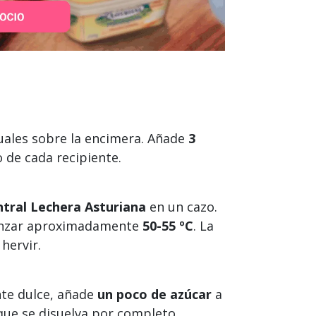
duales sobre la encimera. Añade
3
 de cada recipiente.
ntral Lechera Asturiana
en un cazo.
canzar aproximadamente
50-55 ºC
. La
hervir.
nte dulce, añade
un poco de azúcar
a
 que se disuelva por completo.