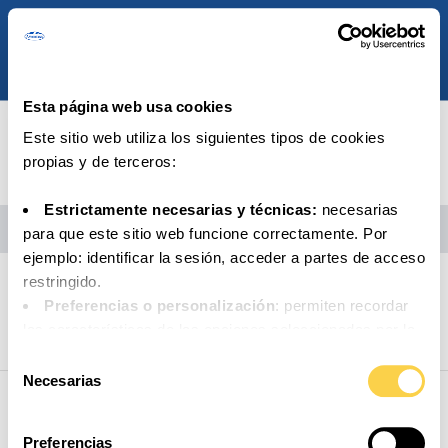
Esta página web usa cookies
Este sitio web utiliza los siguientes tipos de cookies
propias y de terceros:
Estrictamente necesarias y técnicas:
necesarias
INICIO
/
SORTEO BALÓN FIRMADO PORCINAS
para que este sitio web funcione correctamente. Por
ejemplo: identificar la sesión, acceder a partes de acceso
restringido.
Consulta las bases legales del sorteo
Preferencias o personalización
: permiten recordar
las características de las opciones seleccionadas por la
persona usuaria (por ejemplo: configuración del idioma).
Selección
Análisis o medición
: para medir la actividad, usos y
Necesarias
de
accesos a los distintos contenidos y servicios
consentimiento
disponibles con el fin de introducir mejoras o nuevos
Preferencias