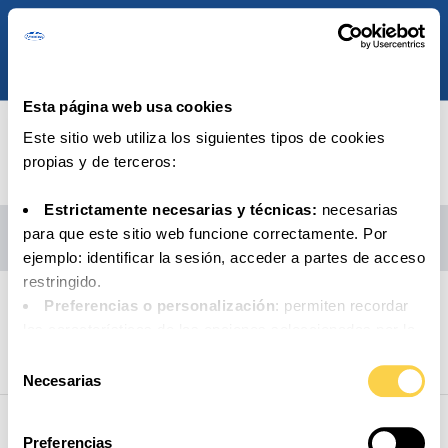
Esta página web usa cookies
Este sitio web utiliza los siguientes tipos de cookies
propias y de terceros:
Estrictamente necesarias y técnicas:
necesarias
INICIO
/
SORTEO PATROCINIO PORCINOS – CAMISETA FIRMADA POR IBAI
para que este sitio web funcione correctamente. Por
LLANOS
ejemplo: identificar la sesión, acceder a partes de acceso
restringido.
Preferencias o personalización
: permiten recordar
Bases notariales del sorteo
las características de las opciones seleccionadas por la
persona usuaria (por ejemplo: configuración del idioma).
Selección
Análisis o medición
: para medir la actividad, usos y
Necesarias
de
accesos a los distintos contenidos y servicios
consentimiento
disponibles con el fin de introducir mejoras o nuevos
Preferencias