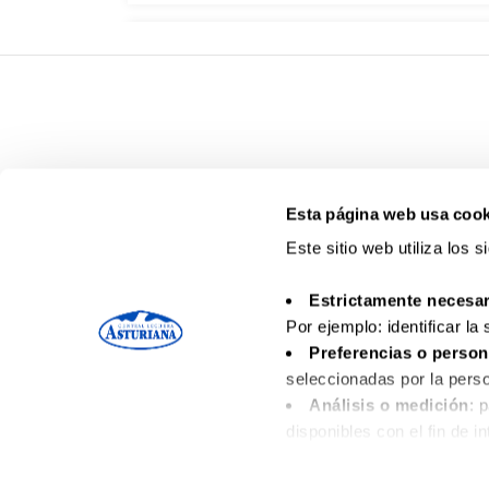
Esta página web usa cook
Este sitio web utiliza los 
Estrictamente necesar
Por ejemplo: identificar la
Preferencias o person
seleccionadas por la perso
Análisis o medición
: 
Contacto
Aviso leg
disponibles con el fin de i
Funcionales
: necesari
disponibles.