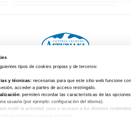
y formas de consumo.
ies
Tu consulta. Te escuchamos
siguientes tipos de cookies propias y de terceros:
900 10 10 32
ias y técnicas:
necesarias para que este sitio web funcione co
 sesión, acceder a partes de acceso restringido.
alización
: permiten recordar las características de las opciones
na usuaria (por ejemplo: configuración del idioma).
para medir la actividad, usos y accesos a los distintos contenido
al
Política de privacidad
Política de cookies
Co
ntroducir mejoras o nuevos servicios.
as para el correcto funcionamiento de algunos servicios y funcio
Copyright CAPSA 2026. Todos los derechos reservados.