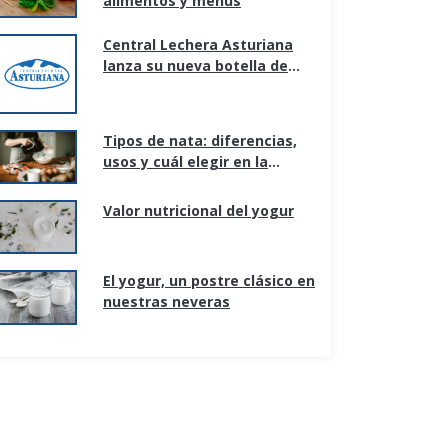
alimentos y menús
Central Lechera Asturiana
lanza su nueva botella de
litro, adaptada a los nuevos
hogares y formas de
consumo.
Tipos de nata: diferencias,
usos y cuál elegir en la
cocina
Valor nutricional del yogur
El yogur, un postre clásico en
nuestras neveras