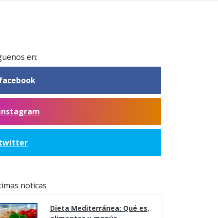
guenos en:
facebook
instagram
twitter
timas noticas
Dieta Mediterránea: Qué es,