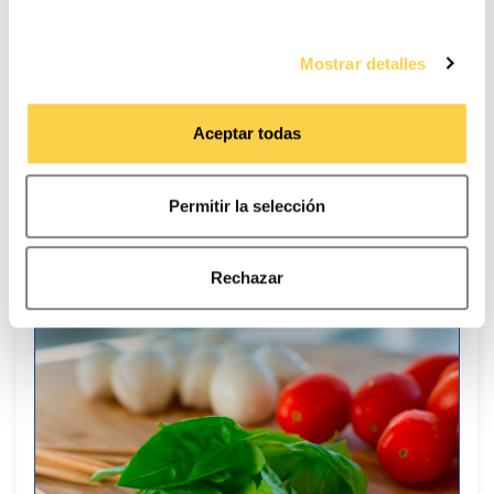
para ofrecer servicios e informaciones personalizadas en
nuestras neveras
función del mismo.
Mostrar detalles
Puede consultar la
Política de cookies
para más
información. Puede aceptar todas las cookies,
Aceptar todas
rechazarlas o configurarlas en el siguiente panel.
NOTICIAS RELACIONADAS
Otras noticias
Permitir la selección
Rechazar