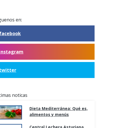
guenos en:
facebook
instagram
twitter
timas noticas
Dieta Mediterránea: Qué es,
alimentos y menús
Central Lechera Asturiana