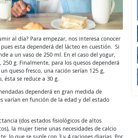
umir al día? Para empezar, nos interesa conocer
pues esta dependerá del lácteo en cuestión. Si
de a un vaso de 250 ml. En el caso del yogur,
r, 250 g. Finalmente, para los quesos dependerá
e un queso fresco, una ración serían 125 g,
 ésta se reduce a 30 g.
omendadas dependerá en gran medida de
es varían en función de la edad y del estado
tancia (dos estados fisiológicos de altos
os), la mujer tiene unas necesidades de calcio
, lo que se suple con 3 y 4 raciones diarias. Por