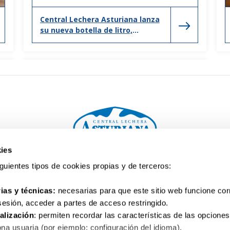
Central Lechera Asturiana lanza
su nueva botella de litro,
adaptada a los nuevos hogares
y formas de consumo.
ies
Tu consulta. Te escuchamos
siguientes tipos de cookies propias y de terceros:
900 10 10 32
ias y técnicas:
necesarias para que este sitio web funcione co
 sesión, acceder a partes de acceso restringido.
alización
: permiten recordar las características de las opciones
na usuaria (por ejemplo: configuración del idioma).