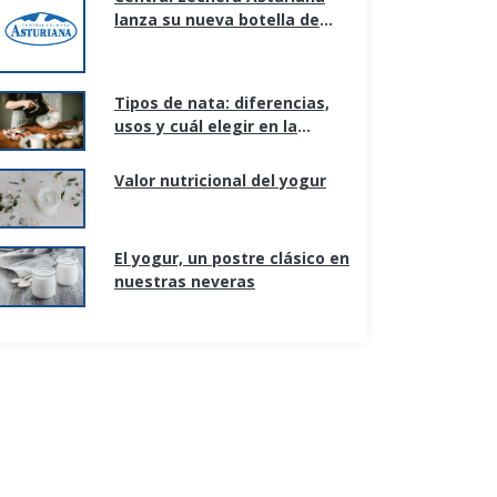
lanza su nueva botella de
litro, adaptada a los nuevos
hogares y formas de
consumo.
Tipos de nata: diferencias,
usos y cuál elegir en la
cocina
Valor nutricional del yogur
El yogur, un postre clásico en
nuestras neveras