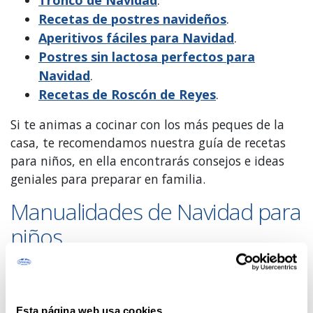
Tronco de Navidad
.
Recetas de postres navideños
.
Aperitivos fáciles para Navidad
.
Postres sin lactosa perfectos para
Navidad
.
Recetas de Roscón de Reyes
.
Si te animas a cocinar con los más peques de la
casa, te recomendamos nuestra guía de recetas
para niños, en ella encontrarás consejos e ideas
geniales para preparar en familia.
Manualidades de Navidad para
niños
Hacer manualidades es una buena forma de pasar
una tarde entretenida en casa con los niños. Te
damos algunas ideas originales. ¡Toma nota!
Esta página web usa cookies