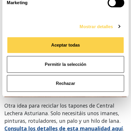
quieres ver un tutorial,
echa un vistazo a este
Marketing
navegación con el fin de desarrollar un perfil específico
vídeo
.
para ofrecer servicios e informaciones personalizadas en
función del mismo.
JUEGO DE PESCA
Mostrar detalles
Puede consultar la
Política de cookies
para más
información. Puede aceptar todas las cookies,
Aceptar todas
rechazarlas o configurarlas en el siguiente panel.
Permitir la selección
Rechazar
Otra idea para reciclar los tapones de Central
Lechera Asturiana. Solo necesitáis unos imanes,
pinturas, rotuladores, un palo y un hilo de lana.
Consulta los detalles de esta manualidad aquí
.