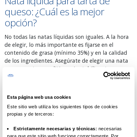
Nata líquida para tarta de
queso: ¿Cuál es la mejor
opción?
No todas las natas líquidas son iguales. A la hora
de elegir, lo más importante es fijarse en el
contenido de grasa (mínimo 35%) y en la calidad
de los ingredientes. Asegúrate de elegir una nata
que no contenga aditivos ni estabilizantes
artificiales, ya que estos pueden alterar tanto el
sabor como la textura del postre.
En Central Lechera Asturiana, nuestra nata
Esta página web usa cookies
líquida para montar está elaborada únicamente
Este sitio web utiliza los siguientes tipos de cookies
con nata de leche, sin añadidos artificiales ni
propias y de terceros:
conservantes. Esto no solo mejora la textura de la
mezcla, sino que además te permite tener el
Estrictamente necesarias y técnicas:
necesarias
para que este sitio web funcione correctamente. Por