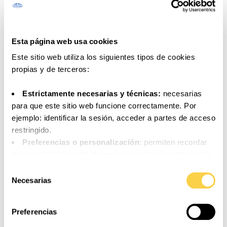
Esta página web usa cookies
Este sitio web utiliza los siguientes tipos de cookies
propias y de terceros:
Estrictamente necesarias y técnicas:
necesarias
para que este sitio web funcione correctamente. Por
ejemplo: identificar la sesión, acceder a partes de acceso
restringido.
Preferencias o personalización
: permiten recordar
las características de las opciones seleccionadas por la
persona usuaria (por ejemplo: configuración del idioma).
Selección
Análisis o medición
: para medir la actividad, usos y
Necesarias
de
accesos a los distintos contenidos y servicios
consentimiento
disponibles con el fin de introducir mejoras o nuevos
Preferencias
servicios.