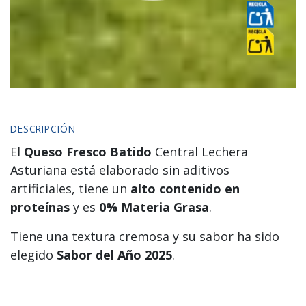
DESCRIPCIÓN
El
Queso Fresco Batido
Central Lechera
Asturiana está elaborado sin aditivos
artificiales, tiene un
alto contenido en
proteínas
y es
0% Materia Grasa
.
Tiene una textura cremosa y su sabor ha sido
elegido
Sabor del Año 2025
.
Perfecto para disfrutar solo o acompañado, con
semillas, frutas, cereales… En el desayuno como