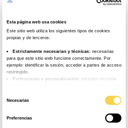
Nuez moscada
Esta página web usa cookies
Este sitio web utiliza los siguientes tipos de cookies
RECETA ELABORADA CON
propias y de terceros:
Estrictamente necesarias y técnicas:
necesarias
para que este sitio web funcione correctamente. Por
ejemplo: identificar la sesión, acceder a partes de acceso
restringido.
Preferencias o personalización
: permiten recordar
las características de las opciones seleccionadas por la
persona usuaria (por ejemplo: configuración del idioma).
Selección
Análisis o medición
: para medir la actividad, usos y
Necesarias
de
accesos a los distintos contenidos y servicios
consentimiento
disponibles con el fin de introducir mejoras o nuevos
Preferencias
servicios.
Funcionales
: necesarias para el correcto