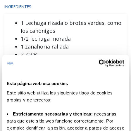
INGREDIENTES
1 Lechuga rizada o brotes verdes, como
los canónigos
1/2 lechuga morada
1 zanahoria rallada
2 kiwis
Nata para cocinar Sin Lactosa Central
Lechera Asturiana
1/2 vaso de maíz dulce
Esta página web usa cookies
50 g de piñones
Este sitio web utiliza los siguientes tipos de cookies
1 cucharadita de azúcar
propias y de terceros:
Sal y pimienta
Hierbabuena
Estrictamente necesarias y técnicas:
necesarias
Pimienta
para que este sitio web funcione correctamente. Por
ejemplo: identificar la sesión, acceder a partes de acceso