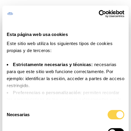
INGREDIENTES
4 lenguados (2 si son grandes)
2 manzanas
Esta página web usa cookies
250 ml de sidra natural
Este sitio web utiliza los siguientes tipos de cookies
Patatas
propias y de terceros:
Aceite de oliva
Estrictamente necesarias y técnicas:
necesarias
Sal y pimienta negra
para que este sitio web funcione correctamente. Por
Perejil
ejemplo: identificar la sesión, acceder a partes de acceso
restringido.
Preferencias o personalización
: permiten recordar
las características de las opciones seleccionadas por la
COCINA CON RITMO
persona usuaria (por ejemplo: configuración del idioma).
Selección
Análisis o medición
: para medir la actividad, usos y
Necesarias
de
accesos a los distintos contenidos y servicios
consentimiento
disponibles con el fin de introducir mejoras o nuevos