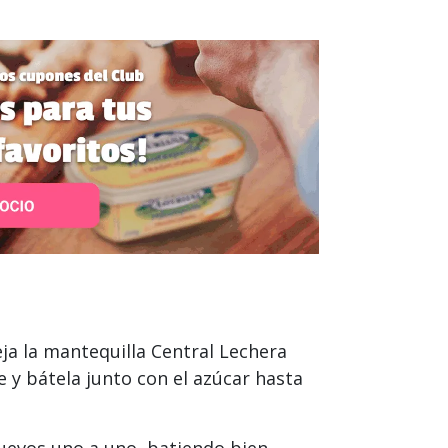
eja la mantequilla Central Lechera
y bátela junto con el azúcar hasta
huevos uno a uno, batiendo bien