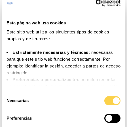
4 pepinillos
1 vaso de mayonesa
1 cebolla fresca
Esta página web usa cookies
1 diente de ajo
Este sitio web utiliza los siguientes tipos de cookies
1 huevo duro
propias y de terceros:
1/2 pimiento verde
Alcaparras
Estrictamente necesarias y técnicas:
necesarias
para que este sitio web funcione correctamente. Por
ejemplo: identificar la sesión, acceder a partes de acceso
restringido.
Preferencias o personalización
: permiten recordar
COCINA CON RITMO
las características de las opciones seleccionadas por la
persona usuaria (por ejemplo: configuración del idioma).
Selección
Análisis o medición
: para medir la actividad, usos y
Necesarias
de
accesos a los distintos contenidos y servicios
consentimiento
disponibles con el fin de introducir mejoras o nuevos
Preferencias
servicios.