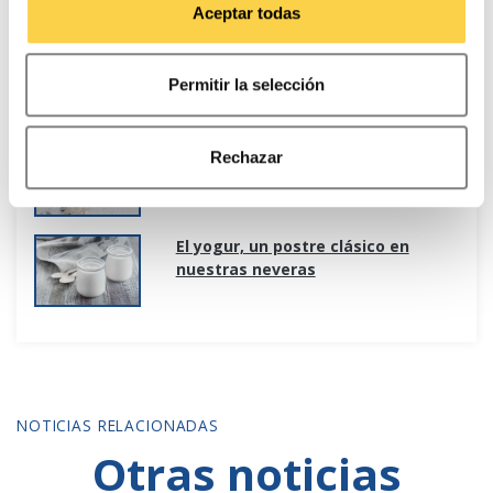
consumo.
Aceptar todas
rechazarlas o configurarlas en el siguiente panel.
Tipos de nata: diferencias, usos y
Permitir la selección
cuál elegir en la cocina
Valor nutricional del yogur
Rechazar
El yogur, un postre clásico en
nuestras neveras
NOTICIAS RELACIONADAS
Otras noticias