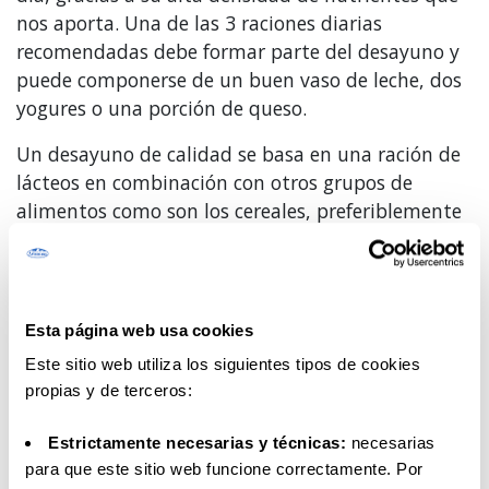
nos aporta. Una de las 3 raciones diarias
recomendadas debe formar parte del desayuno y
puede componerse de un buen vaso de leche, dos
yogures o una porción de queso.
Un desayuno de calidad se basa en una ración de
lácteos en combinación con otros grupos de
alimentos como son los cereales, preferiblemente
integrales o las frutas, u otros alimentos
proteicos; de esa forma se contribuye a
complementar el aporte adecuado de energía,
carbohidratos, proteínas, lípidos, vitaminas y
Esta página web usa cookies
minerales a lo largo del día.
Este sitio web utiliza los siguientes tipos de cookies
propias y de terceros:
Además, el recomendado consumo de productos
lácteos está asociado con unos hábitos
Estrictamente necesarias y técnicas:
necesarias
alimentarios y un estilo de vida más saludable.
para que este sitio web funcione correctamente. Por