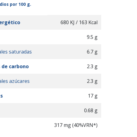
ios por 100 g.
ergético
680 KJ / 163 Kcal
9.5 g
ales saturadas
6.7 g
 de carbono
2.3 g
ales azúcares
2.3 g
as
17 g
0.68 g
317 mg (40%VRN*)