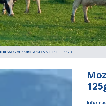
HE DE VACA
/
MOZZARELLA
/
MOZZARELLA LIGERA 125G
Moz
125
Informac