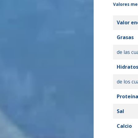
Valores med
Valor en
Grasas
de las cu
Hidratos
de los cu
Proteín
Sal
Calcio