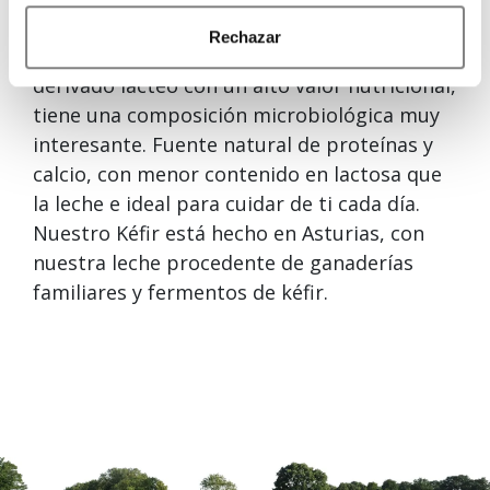
yogur, con la diferencia de que sus
Rechazar
fermentos son distintos. El kéfir, que es un
derivado lácteo con un alto valor nutricional,
tiene una composición microbiológica muy
interesante. Fuente natural de proteínas y
calcio, con menor contenido en lactosa que
la leche e ideal para cuidar de ti cada día.
Nuestro Kéfir está hecho en Asturias, con
nuestra leche procedente de ganaderías
familiares y fermentos de kéfir.