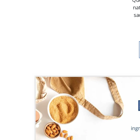
Que
nat
sa