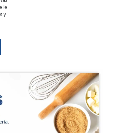
etas
e le
s y