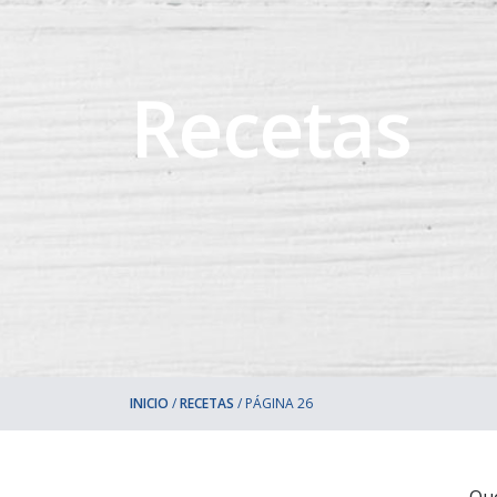
Recetas
INICIO
/
RECETAS
/
PÁGINA 26