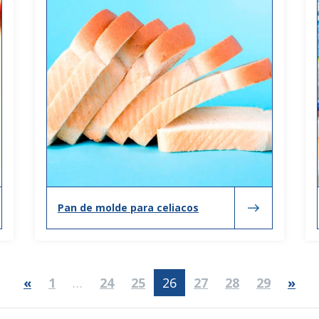
Pan de molde para celiacos
«
1
…
24
25
26
27
28
29
»