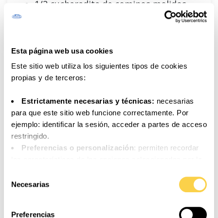
1/2 cucharadita de cominos molidos
Un puñado de cilantro fresco
Sal y pimienta
Esta página web usa cookies
Este sitio web utiliza los siguientes tipos de cookies
propias y de terceros:
RECETA ELABORADA CON
Estrictamente necesarias y técnicas:
necesarias
para que este sitio web funcione correctamente. Por
ejemplo: identificar la sesión, acceder a partes de acceso
restringido.
Preferencias o personalización
: permiten recordar
las características de las opciones seleccionadas por la
persona usuaria (por ejemplo: configuración del idioma).
Selección
Análisis o medición
: para medir la actividad, usos y
Necesarias
de
accesos a los distintos contenidos y servicios
consentimiento
disponibles con el fin de introducir mejoras o nuevos
Preferencias
servicios.