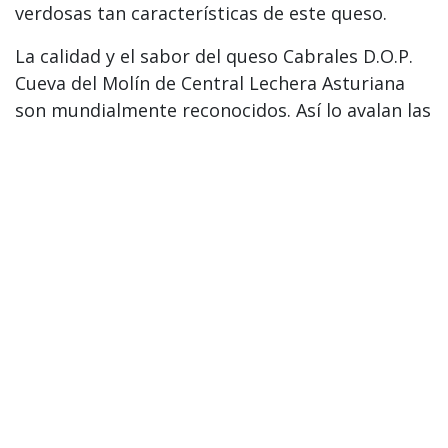
verdosas tan características de este queso.
La calidad y el sabor del queso Cabrales D.O.P.
Cueva del Molín de Central Lechera Asturiana
son mundialmente reconocidos. Así lo avalan las
9 medallas conseguidas en los World Cheese
Awards, el certamen internacional también
conocido como las “Olimpiadas del Queso”, que
lo consolidan como el Cabrales más premiado
del mundo.