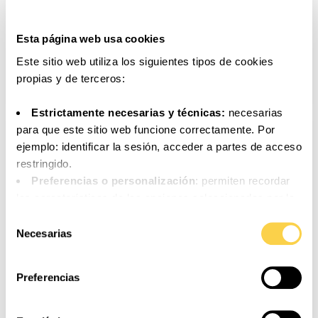
Esta página web usa cookies
Este sitio web utiliza los siguientes tipos de cookies
Receta tradicional de torrijas para
propias y de terceros:
Semana Santa
Estrictamente necesarias y técnicas:
necesarias
para que este sitio web funcione correctamente. Por
ejemplo: identificar la sesión, acceder a partes de acceso
restringido.
Preferencias o personalización
: permiten recordar
las características de las opciones seleccionadas por la
persona usuaria (por ejemplo: configuración del idioma).
Selección
Análisis o medición
: para medir la actividad, usos y
Necesarias
de
accesos a los distintos contenidos y servicios
consentimiento
disponibles con el fin de introducir mejoras o nuevos
Preferencias
servicios.
Funcionales
: necesarias para el correcto
funcionamiento de algunos servicios y funcionalidades