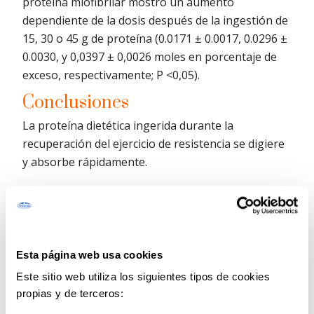
proteína miofibrilar mostró un aumento
dependiente de la dosis después de la ingestión de
15, 30 o 45 g de proteína (0.0171 ± 0.0017, 0.0296 ±
0.0030, y 0,0397 ± 0,0026 moles en porcentaje de
exceso, respectivamente; P <0,05).
Conclusiones
La proteína dietética ingerida durante la
recuperación del ejercicio de resistencia se digiere
y absorbe rápidamente.
El balance neto de proteínas corporales y la
incorporación de aminoácidos de dieta en
proteínas miofibrilares muestran aumentos
dependientes de la dosis.
Esta página web usa cookies
Ingestiones ≥30 g de proteína aumenta las tasas
Este sitio web utiliza los siguientes tipos de cookies
de síntesis de proteínas miofibrilares después del
propias y de terceros:
ejercicio en hombres mayores.