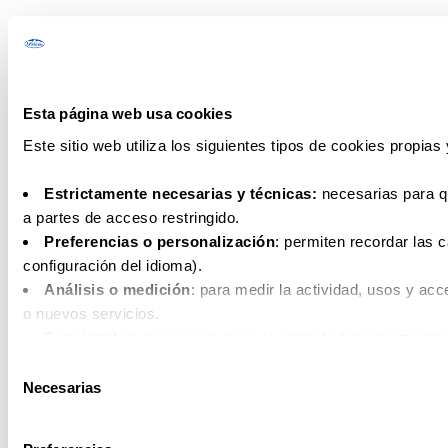
Esta página web usa cookies
Este sitio web utiliza los siguientes tipos de cookies propias
Estrictamente necesarias y técnicas:
necesarias para qu
a partes de acceso restringido.
Preferencias o personalización
: permiten recordar las 
configuración del idioma).
Análisis o medición
: para medir la actividad, usos y acc
o nuevos servicios.
Funcionales
: necesarias para el correcto funcionamiento
Comportamentales
: analizan los hábitos de navegación c
Selección
personalizadas en función del mismo.
Necesarias
de
consentimiento
Puede consultar la
Política de cookies
para más información.