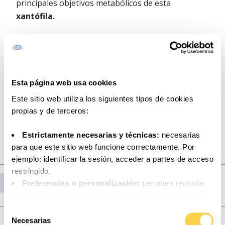
principales objetivos metabólicos de esta
xantófila
.
En conjunto, este estudio proporciona nueva
evidencia in vivo del
uso terapéutico
potencial de
BCX en la prevención de enfermedades
relacionadas con el
síndrome metabólico
y el
Esta página web usa cookies
envejecimiento
.
Este sitio web utiliza los siguientes tipos de cookies
Fuente:
propias y de terceros:
Nutrientes 2019 , 11 (2), 232
Estrictamente necesarias y técnicas:
necesarias
para que este sitio web funcione correctamente. Por
ejemplo: identificar la sesión, acceder a partes de acceso
restringido.
Volver al listado de publicaciones
Preferencias o personalización
: permiten recordar
las características de las opciones seleccionadas por la
persona usuaria (por ejemplo: configuración del idioma).
Selección
Lee nuestras últimas publicaciones
Análisis o medición
: para medir la actividad, usos y
Necesarias
de