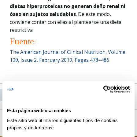
dietas hiperproteicas no generan daño renal ni
óseo en sujetos saludables
. De este modo,
conviene contar con ellas al plantearse una dieta
restrictiva.
Fuente:
The American Journal of Clinical Nutrition, Volume
109, Issue 2, February 2019, Pages 478–486
Volver al listado de publicaciones
Esta página web usa cookies
Lee nuestras últimas publicaciones
Este sitio web utiliza los siguientes tipos de cookies
propias y de terceros: