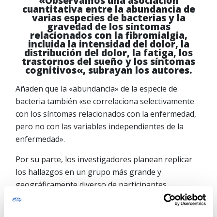
«Observamos una asociación
cuantitativa entre la abundancia de
varias especies de bacterias
y la
gravedad de los síntomas
relacionados con la fibromialgia,
incluida la
intensidad del dolor
, la
distribución del dolor
, la
fatiga,
los
trastornos del sueño
y los
síntomas
cognitivos
«, subrayan los autores.
Añaden que la «abundancia» de la especie de
bacteria también «se correlaciona selectivamente
con los síntomas relacionados con la enfermedad,
pero no con las variables independientes de la
enfermedad».
Por su parte, los investigadores planean replicar
los hallazgos en un grupo más grande y
geográficamente diverso de participantes.
También desean llevar a cabo estudios en
animales para descubrir si las bacterias