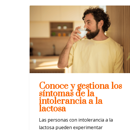
Conoce y gestiona los
síntomas de la
intolerancia a la
lactosa
Las personas con intolerancia a la
lactosa pueden experimentar