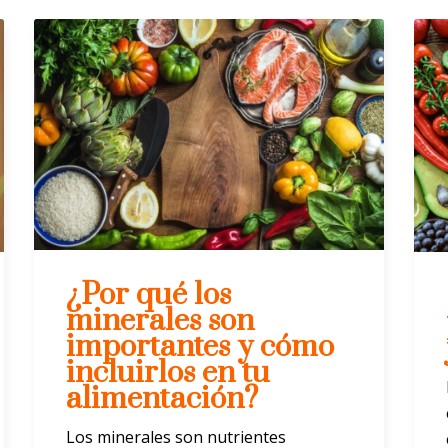
¿Por qué los
minerales son
importantes y cómo
incluirlos en tu
alimentación?
Los minerales son nutrientes