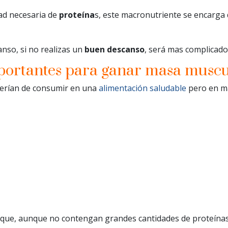
ad necesaria de
proteína
s, este macronutriente se encarga
anso, si no realizas un
buen descanso
, será mas complicad
portantes para ganar masa muscu
berían de consumir en una
alimentación saludable
pero en ma
s que, aunque no contengan grandes cantidades de proteína