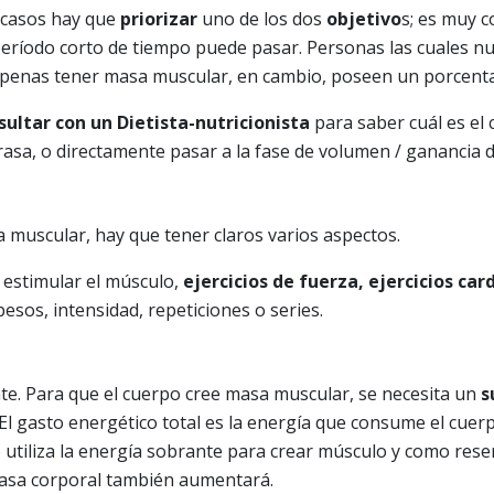
s casos hay que
priorizar
uno de los dos
objetivo
s; es muy 
eríodo corto de tiempo puede pasar. Personas las cuales nun
apenas tener masa muscular, en cambio, poseen un porcenta
sultar con un Dietista-nutricionista
para saber cuál es el
rasa, o directamente pasar a la fase de volumen / ganancia
a muscular, hay que tener claros varios aspectos.
estimular el músculo,
ejercicios de fuerza, ejercicios ca
esos, intensidad, repeticiones o series.
e. Para que el cuerpo cree masa muscular, se necesita un
s
. El gasto energético total es la energía que consume el cuer
o utiliza la energía sobrante para crear músculo y como rese
rasa corporal también aumentará.