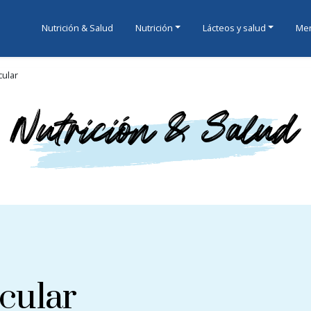
Nutrición & Salud
Nutrición
Lácteos y salud
Men
ular
cular