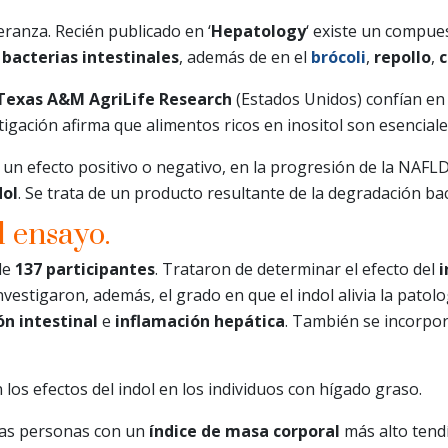
ranza. Recién publicado en ‘
Hepatology
‘ existe un compue
s
bacterias intestinales
, además de en el
brócoli
,
repollo
,
c
Texas A&M AgriLife Research
(Estados Unidos) confían en 
estigación afirma que alimentos ricos en inositol son esencia
un efecto positivo o negativo, en la progresión de la NAFL
dol
. Se trata de un producto resultante de la degradación ba
l ensayo.
de
137 participantes
. Trataron de determinar el efecto del
i
Investigaron, además, el grado en que el indol alivia la pato
ón intestinal
e
inflamación hepática
. También se incorpo
n los efectos del indol en los individuos con hígado graso.
las personas con un
índice de masa corporal
más alto tend