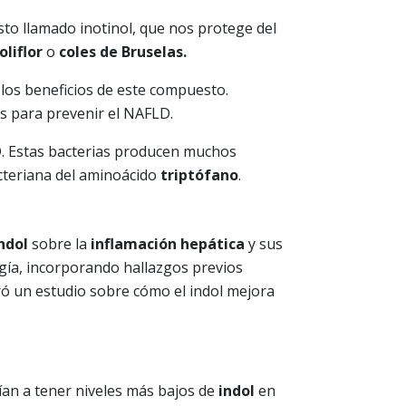
sto llamado inotinol, que nos protege del
oliflor
o
coles de Bruselas.
los beneficios de este compuesto.
les para prevenir el NAFLD.
D. Estas bacterias producen muchos
cteriana del aminoácido
triptófano
.
ndol
sobre la
inflamación hepática
y sus
logía, incorporando hallazgos previos
ró un estudio sobre cómo el indol mejora
ían a tener niveles más bajos de
indol
en