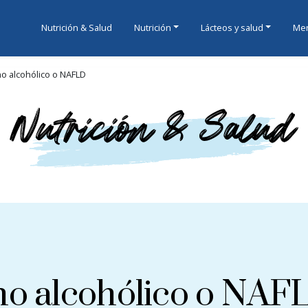
Nutrición & Salud
Nutrición
Lácteos y salud
Men
o alcohólico o NAFLD
no alcohólico o NAF