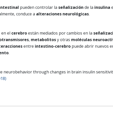
intestinal
pueden controlar la
señalización
de la
insulina
e
inalmente, conduce a
alteraciones neurológicas
.
l
en el
cerebro
están mediados por cambios en la
señalizac
otransmisores
,
metabolitos
y otras
moléculas neuroacti
teracciones
entre
intestino-cerebro
puede abrir nuevos e
ento
.
te neurobehavior through changes in brain insulin sensitiv
018)