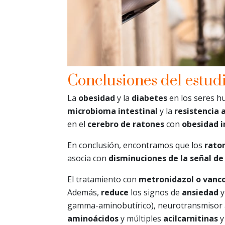
Conclusiones del estudi
La
obesidad
y la
diabetes
en los seres h
microbioma intestinal
y la
resistencia a
en el
cerebro de ratones
con
obesidad i
En conclusión, encontramos que los
rato
asocia con
disminuciones de la señal de 
El tratamiento con
metronidazol o vanc
Además,
reduce
los signos de
ansiedad
gamma-aminobutírico), neurotransmisor am
aminoácidos
y múltiples
acilcarnitinas
y