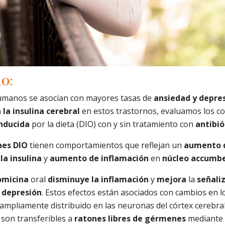
o:
umanos se asocian con mayores tasas de
ansiedad y depre
 la insulina cerebral
en estos trastornos, evaluamos los c
nducida
por la dieta (DIO) con y sin tratamiento con
antibió
nes DIO
tienen comportamientos que reflejan un
aumento d
la insulina
y
aumento de inflamación
en
núcleo accumb
omicina
oral
disminuye la inflamación
y
mejora
la
señali
y
depresión
. Estos efectos están asociados con cambios en l
pliamente distribuido en las neuronas del córtex cerebral
 son transferibles a
ratones libres de gérmenes
mediante t