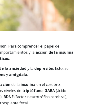
sión
. Para comprender el papel del
omportamientos y la
acción de la insulina
ticos
.
e la ansiedad
y la
depresión
. Esto, se
ens
y
amígdala
.
zación
de la
insulina
en el cerebro.
os niveles de
triptófano
,
GABA
(ácido
),
BDNF
(factor neurotrófico cerebral),
rasplante fecal.