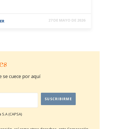
27 DE MAYO DE 2026
EER
es
ue se cuece por aquí
a S.A (CAPSA)