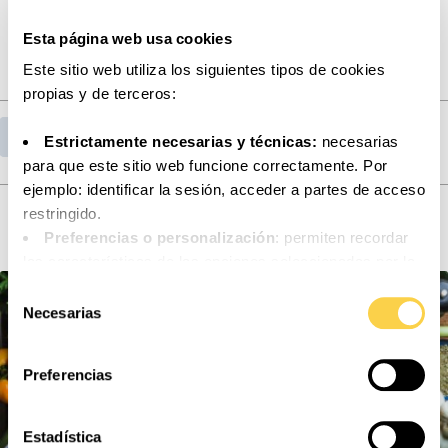
Brotes verdes con queso y pollo.
Esta página web usa cookies
Este sitio web utiliza los siguientes tipos de cookies
propias y de terceros:
Volver al listado de publicaciones
Estrictamente necesarias y técnicas:
necesarias
para que este sitio web funcione correctamente. Por
ejemplo: identificar la sesión, acceder a partes de acceso
Lee nuestras últimas publicaciones
restringido.
Preferencias o personalización
: permiten recordar
las características de las opciones seleccionadas por la
persona usuaria (por ejemplo: configuración del idioma).
Selección
Análisis o medición
: para medir la actividad, usos y
Necesarias
de
accesos a los distintos contenidos y servicios
consentimiento
disponibles con el fin de introducir mejoras o nuevos
Preferencias
servicios.
Funcionales
: necesarias para el correcto
funcionamiento de algunos servicios y funcionalidades
Estadística