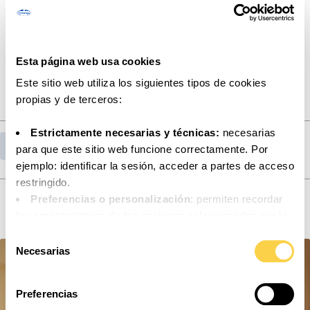
osteoporosis. Osteoporos Int. 2014;25(10):2359-
2381.
Martínez de Victoria E. El calcio, esencial para salud.
Esta página web usa cookies
Nutr Hosp 2016; 33(Supl. 4):26-31.
Este sitio web utiliza los siguientes tipos de cookies
propias y de terceros:
Estrictamente necesarias y técnicas:
necesarias
Volver al listado de publicaciones
para que este sitio web funcione correctamente. Por
ejemplo: identificar la sesión, acceder a partes de acceso
restringido.
Lee nuestras últimas publicaciones
Preferencias o personalización
: permiten recordar
las características de las opciones seleccionadas por la
persona usuaria (por ejemplo: configuración del idioma).
Selección
Análisis o medición
: para medir la actividad, usos y
Necesarias
de
accesos a los distintos contenidos y servicios
consentimiento
disponibles con el fin de introducir mejoras o nuevos
Preferencias
servicios.