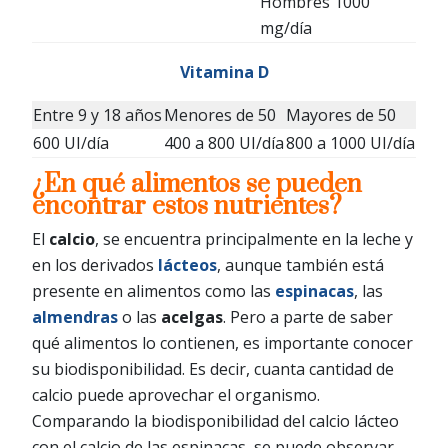
Hombres 1000
mg/día
Vitamina D
Entre 9 y 18 años
Menores de 50
Mayores de 50
600 UI/día
400 a 800 UI/día
800 a 1000 UI/día
¿En qué alimentos se pueden
encontrar estos nutrientes?
El
calcio
, se encuentra principalmente en la leche y
en los derivados
lácteos
, aunque también está
presente en alimentos como las
espinacas
, las
almendras
o las
acelgas
. Pero a parte de saber
qué alimentos lo contienen, es importante conocer
su biodisponibilidad. Es decir, cuanta cantidad de
calcio puede aprovechar el organismo.
Comparando la biodisponibilidad del calcio lácteo
con el calcio de las espinacas, se puede observar