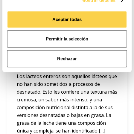
Mostrar detalles
Puede consultar la
Política de cookies
para más
información. Puede aceptar todas las cookies,
Aceptar todas
rechazarlas o configurarlas en el siguiente panel.
Permitir la selección
¿Qué son los lácteos
Rechazar
enteros​?
Los lácteos enteros son aquellos lácteos que
no han sido sometidos a procesos de
desnatado. Esto les confiere una textura más
cremosa, un sabor más intenso, y una
composición nutricional distinta a la de sus
versiones desnatadas o bajas en grasa. La
grasa de la leche tiene una composición
única y compleja: se han identificado […]